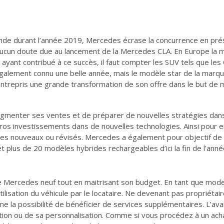
de durant l’année 2019, Mercedes écrase la concurrence en prés
aucun doute due au lancement de la Mercedes CLA. En Europe la m
ayant contribué à ce succès, il faut compter les SUV tels que l
alement connu une belle année, mais le modèle star de la marque 
ntrepris une grande transformation de son offre dans le but de 
’augmenter ses ventes et de préparer de nouvelles stratégies dans
 gros investissements dans de nouvelles technologies. Ainsi pour 
es nouveaux ou révisés. Mercedes a également pour objectif de 
t plus de 20 modèles hybrides rechargeables d’ici la fin de l’ann
 une Mercedes neuf tout en maitrisant son budget. En tant que mod
tilisation du véhicule par le locataire. Ne devenant pas propriétaire
e la possibilité de bénéficier de services supplémentaires. L’a
ation ou de sa personnalisation. Comme si vous procédez à un achat