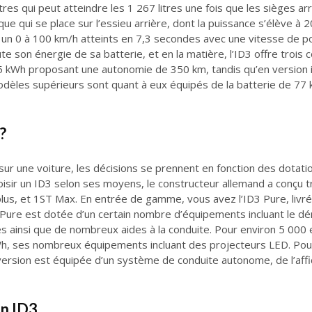
itres qui peut atteindre les 1 267 litres une fois que les sièges ar
e qui se place sur l’essieu arrière, dont la puissance s’élève à
 un 0 à 100 km/h atteints en 7,3 secondes avec une vitesse de po
e son énergie de sa batterie, et en la matière, l’ID3 offre trois 
 kWh proposant une autonomie de 350 km, tandis qu’en version i
les supérieurs sont quant à eux équipés de la batterie de 77 k
?
on sur une voiture, les décisions se prennent en fonction des dotati
choisir un ID3 selon ses moyens, le constructeur allemand a conçu t
us, et 1ST Max. En entrée de gamme, vous avez l’ID3 Pure, livrée
Pure est dotée d’un certain nombre d’équipements incluant le dém
s ainsi que de nombreux aides à la conduite. Pour environ 5 000 e
, ses nombreux équipements incluant des projecteurs LED. Pour f
 version est équipée d’un système de conduite autonome, de l’aff
n ID3