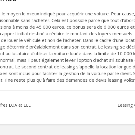
le moyen le mieux indiqué pour acquérir une voiture. Pour cause
raisonnable sans l’acheter. Cela est possible parce que tout d’abor
ersions à moins de 45 000 euros, ce bonus sera de 6 000 euros et
n apport initial destiné à réduire le montant des loyers mensuels.
de louer le véhicule et non de l’acheter. Dans le cadre d’une locatio
usage déterminé préalablement dans son contrat. Le leasing se décl
 au locataire d’utiliser la voiture louée dans la limite de 10 000 km
ormal, mais il peut également lever l’option d’achat s’il souhaite 
ntrat. Le second contrat de leasing s’appelle la location longue 
s sont inclus pour faciliter la gestion de la voiture par le clien
ait, il ne reste plus qu’à faire des demandes de devis leasing Volk
offres LOA et LLD
Leasing 