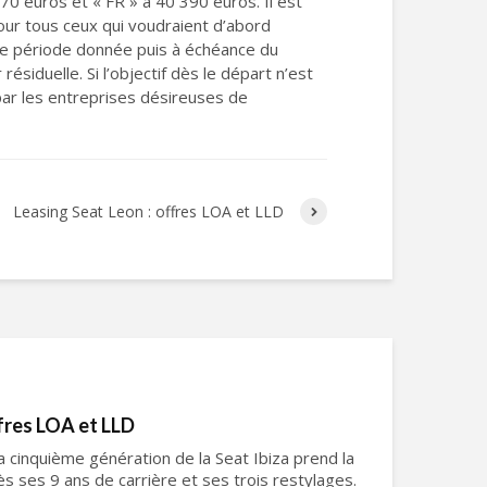
470 euros et « FR » à 40 390 euros. Il est
our tous ceux qui voudraient d’abord
 une période donnée puis à échéance du
ésiduelle. Si l’objectif dès le départ n’est
 par les entreprises désireuses de
Leasing Seat Leon : offres LOA et LLD
ffres LOA et LLD
a cinquième génération de la Seat Ibiza prend la
s ses 9 ans de carrière et ses trois restylages.