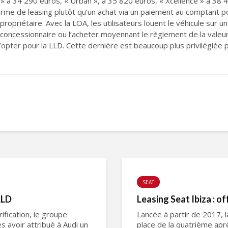
e » à 34 290 euros, « Urban », à 35 820 euros, « Xcellence » à 38 
orme de leasing plutôt qu’un achat via un paiement au comptant p
propriétaire. Avec la LOA, les utilisateurs louent le véhicule sur
au concessionnaire ou l’acheter moyennant le règlement de la valeur r
 d’opter pour la LLD. Cette dernière est beaucoup plus privilégiée
SEAT
LLD
Leasing Seat Ibiza : o
ification, le groupe
Lancée à partir de 2017, l
s avoir attribué à Audi un
place de la quatrième aprè