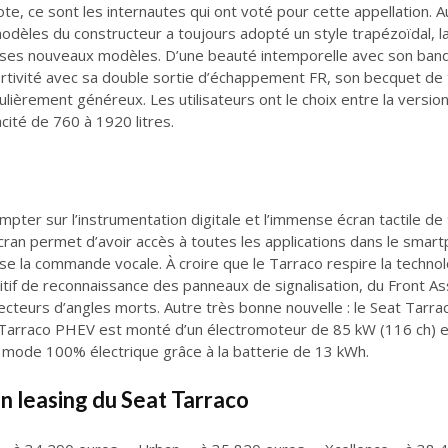
e, ce sont les internautes qui ont voté pour cette appellation. A
modèles du constructeur a toujours adopté un style trapézoïdal, la
ses nouveaux modèles. D’une beauté intemporelle avec son bandeau
ortivité avec sa double sortie d’échappement FR, son becquet de
ticulièrement généreux. Les utilisateurs ont le choix entre la vers
acité de 760 à 1920 litres.
mpter sur l’instrumentation digitale et l’immense écran tactile d
t écran permet d’avoir accès à toutes les applications dans le smar
ose la commande vocale. À croire que le Tarraco respire la technol
itif de reconnaissance des panneaux de signalisation, du Front Ass
tecteurs d’angles morts. Autre très bonne nouvelle : le Seat Tarra
 Tarraco PHEV est monté d’un électromoteur de 85 kW (116 ch) et
n mode 100% électrique grâce à la batterie de 13 kWh.
en leasing du Seat Tarraco