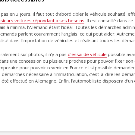
pas en 3 jours. Il faut tout d’abord cibler le véhicule souhaité, 
usieurs voitures répondant à ses besoins
. Il est conseillé dans 
lais à minima, l’Allemand étant l’idéal. Toutes les démarches adm
lemands parlent couramment l’anglais, ce qui peut aider. Autremen
lisé dans l’importation de véhicules et réalisant toutes les déma
ralement sur photos, il n’y a pas
d’essai de véhicule
possible avan
dans une concession ou plusieurs proches pour pouvoir fixer son c
emporaire pour pouvoir revenir en France et si possible demander 
s démarches nécessaire à l’immatriculation, c’est-à-dire les déma
été effectué en Allemagne. Enfin, l’automobiliste disposera d’un d