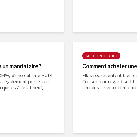
GUIDE CRÉDIT AUTO
 un mandataire ?
Comment acheter une 
 BMW, d’une sublime AUDI
Elles représentent bien so
st également porté vers
Croiser leur regard suffit 
quises à l’état neuf,
certains. Je veux bien ent