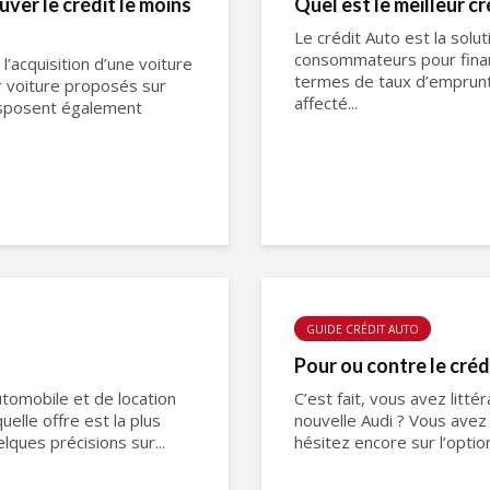
ver le crédit le moins
Quel est le meilleur c
Le crédit Auto est la sol
consommateurs pour financ
l’acquisition d’une voiture
termes de taux d’emprunt q
 voiture proposés sur
affecté...
disposent également
GUIDE CRÉDIT AUTO
Pour ou contre le créd
tomobile et de location
C’est fait, vous avez litt
quelle offre est la plus
nouvelle Audi ? Vous avez
elques précisions sur...
hésitez encore sur l’option