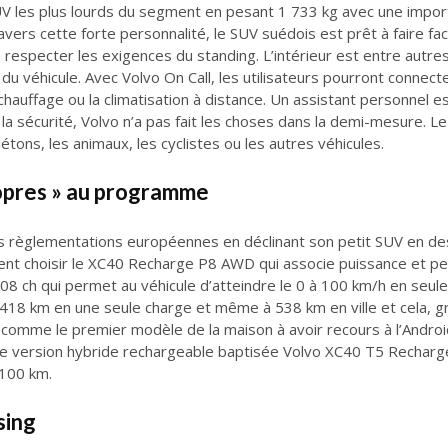
SUV les plus lourds du segment en pesant 1 733 kg avec une import
vers cette forte personnalité, le SUV suédois est prêt à faire fac
 respecter les exigences du standing. L’intérieur est entre autre
 du véhicule. Avec Volvo On Call, les utilisateurs pourront connec
chauffage ou la climatisation à distance. Un assistant personnel es
la sécurité, Volvo n’a pas fait les choses dans la demi-mesure. 
piétons, les animaux, les cyclistes ou les autres véhicules.
ropres » au programme
s règlementations européennes en déclinant son petit SUV en des
vent choisir le XC40 Recharge P8 AWD qui associe puissance et pe
08 ch qui permet au véhicule d’atteindre le 0 à 100 km/h en seu
’à 418 km en une seule charge et même à 538 km en ville et cela, 
si comme le premier modèle de la maison à avoir recours à l’Andro
une version hybride rechargeable baptisée Volvo XC40 T5 Rechar
 100 km.
sing