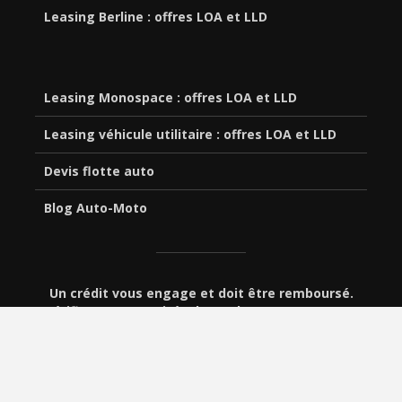
Leasing Berline : offres LOA et LLD
Leasing Monospace : offres LOA et LLD
Leasing véhicule utilitaire : offres LOA et LLD
Devis flotte auto
Blog Auto-Moto
Un crédit vous engage et doit être remboursé.
Vérifiez vos capacités de remboursement avant
de vous engager.
© 2019-2026 - e-vroum -
Plan
-
Mentions légales
-
Contact